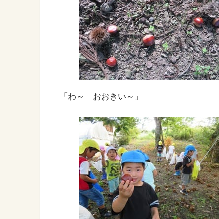
「わ～ おおきい～」