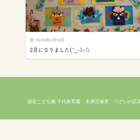
2026年2月14日
2月になりました(^_-)-☆
認定こども園 千代保育園
未満児保育
つどいの広